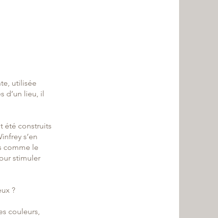
e, utilisée
 d’un lieu, il
 été construits
infrey s’en
ses comme le
our stimuler
eux ?
es couleurs,