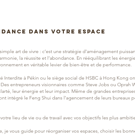
e
ndance dans votre espace
simple art de vivre : c’est une stratégie d’aménagement puissant
armonie, la réussite et l’abondance. En rééquilibrant les énergies
ronnement en véritable levier de bien-être et de performance.
é Interdite à Pékin ou le siège social de HSBC à Hong Kong ont
. Des entrepreneurs visionnaires comme Steve Jobs ou Oprah W
 clarté, leur énergie et leur impact. Même de grandes entrepri
nt intégré le Feng Shui dans l’agencement de leurs bureaux p
votre lieu de vie ou de travail avec vos objectifs les plus ambiti
, je vous guide pour réorganiser vos espaces, choisir les bonn