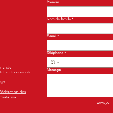
Prénom
Nom de famille
*
E‑mail
*
Téléphone
*
demande
Message
B du code des impôts
nger
Fédération des
rmateurs-
Envoyer