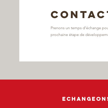
Contac
Prenons un temps d’échange pour
prochaine étape de développem
Echangeon