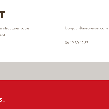
t
 structurer votre
bonjour@auroresun.com
ent.
06 19 80 42 67
s.