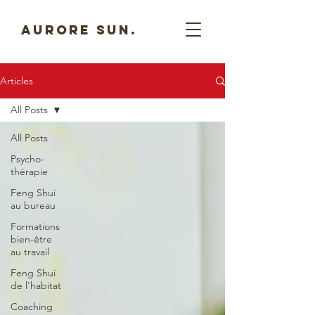
AURORE SUN.
Articles
All Posts
All Posts
Psycho-
thérapie
Feng Shui
au bureau
Formations
bien-être
au travail
Feng Shui
de l'habitat
Coaching