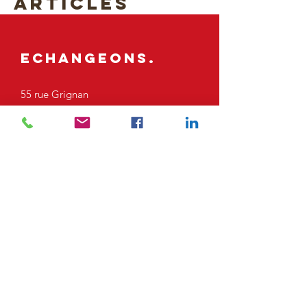
TOUS LES
ARTICLES
Echangeons.
55 rue Grignan
13006 Marseille
Tel:
06 19 80 42 67
bonjour@auroresun.com
INFORMATIONS
Proposition tarifaire sur demande
Non soumis à TVA selon l'art 293B du code des
impôts
Intervention France et étranger