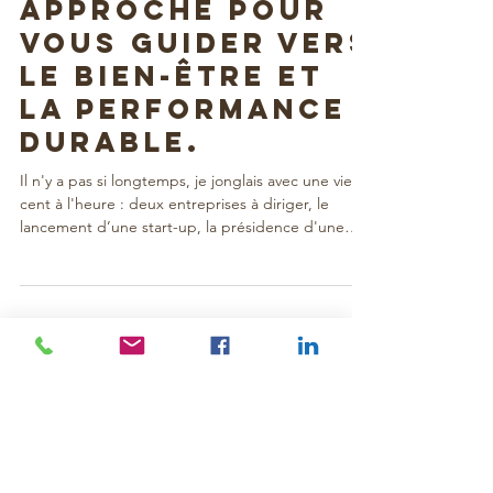
AURORE SUN, mon
approche pour
vous guider vers
le bien-être et
la performance
durable.
Il n'y a pas si longtemps, je jonglais avec une vie à
cent à l'heure : deux entreprises à diriger, le
lancement d’une start-up, la présidence d'une
association de femmes chefs d’entreprise, sans
oublier mes engagements en tant qu'élue à la
Chambre de Commerce et qu’ambassadrice pour
l'égalité hommes femmes pour le Gouvernement.
TOUS LES
Et ma vie personnelle ? Maman en garde alternée,
une relation avec un amoureux à 1h30 de
ARTICLES
Marseille... Sur le papier, ça envoie un peu ! Mais
derrière