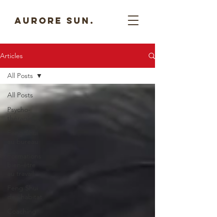
AURORE SUN.
Articles
All Posts
All Posts
Psycho-
thérapie
Feng Shui
au bureau
Formations
bien-être
au travail
Feng Shui
de l'habitat
Coaching