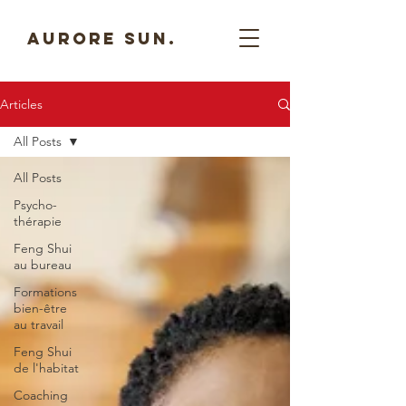
AURORE SUN.
Articles
All Posts
All Posts
Psycho-
thérapie
Feng Shui
au bureau
Formations
bien-être
au travail
Feng Shui
de l'habitat
Coaching