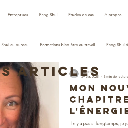
Entreprises
Feng Shui
Etudes de cas
A propos
 Shui au bureau
Formations bien-être au travail
Feng Shui d
ES ARTICLES
auroresun
29 avr. 2025
3 min de lectur
Mon nou
chapitre
l'énergi
cœur du
Il n'y a pas si longtemps, je 