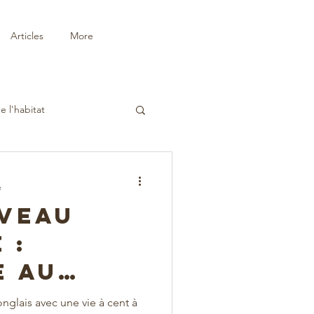
Articles
More
e l'habitat
e
veau
 :
e au
jonglais avec une vie à cent à