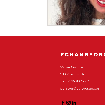
Echangeon
55 rue Grignan
13006 Marseille
Tel: 06 19 80 42 67
bonjour@auroresun.com