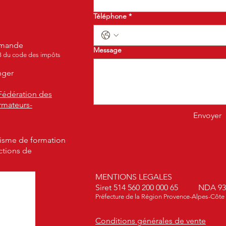
Téléphone
*
demande
Message
B du code des impôts
nger
Fédération des
rmateurs-
Envoyer
isme de formation
actions de
MENTIONS LEGALES
Siret 514 560 200 000 65 NDA 93
Préfecture de la Région Provence-Alpes-Côte
Conditions générales de vente