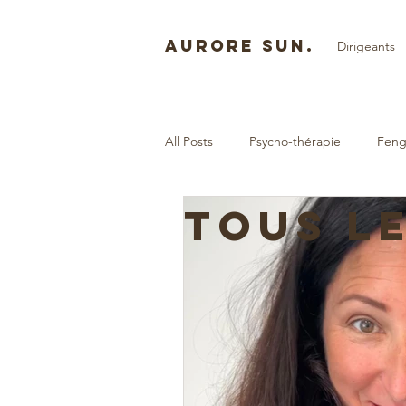
AURORE SUN.
Dirigeants
All Posts
Psycho-thérapie
Feng
TOUS L
Coaching dirigeants