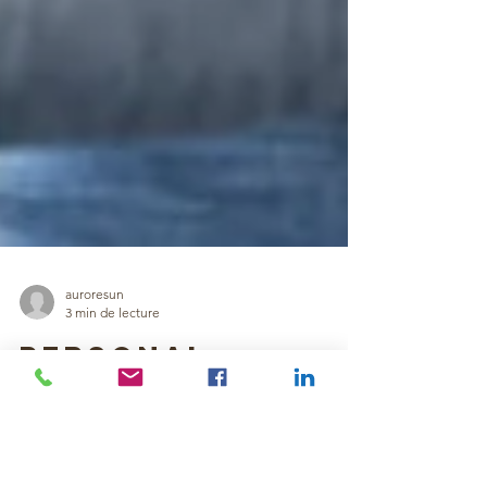
auroresun
3 min de lecture
Personal
Branding des
dirigeants :